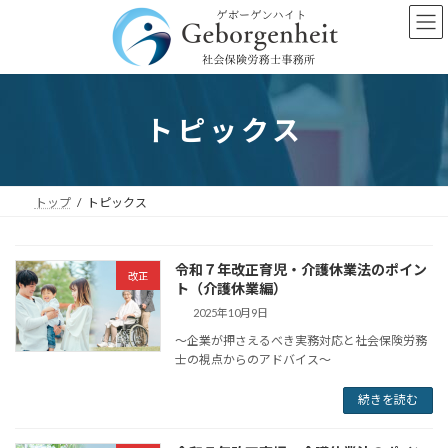
コ
ナ
ン
ビ
テ
ゲ
ン
ー
ツ
シ
へ
ョ
トピックス
ス
ン
キ
に
ッ
移
プ
動
トップ
トピックス
令和７年改正育児・介護休業法のポイン
改正
ト（介護休業編）
2025年10月9日
～企業が押さえるべき実務対応と社会保険労務
士の視点からのアドバイス～
続きを読む